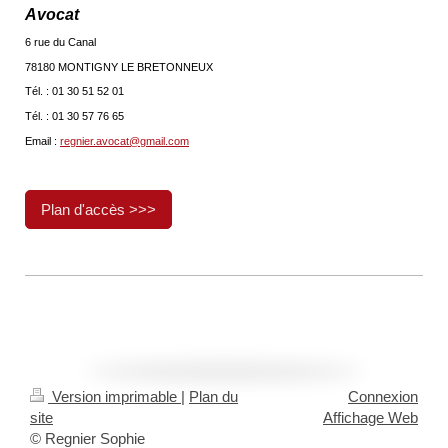
Avocat
6 rue du Canal
78180 MONTIGNY LE BRETONNEUX
Tél. : 01 30 51 52 01
Tél. : 01 30 57 76 65
Email :
regnier.avocat@gmail.com
Plan d'accès >>>
Version imprimable
|
Plan du
Connexion
site
Affichage Web
© Regnier Sophie