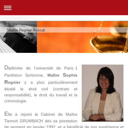
Sophie Regnier Avocat
D
iplômée de l’université de Paris 1
S
Panthéon Sorbonne,
Maître
ophie
R
egnier
y a plus particulièrement
étudié le droit civil (contrats et
responsabilité), le droit du travail et la
criminologie.
E
lle a rejoint le Cabinet de Maître
Tiennot GRUMBACH dès sa prestation
de serment en janvier 1992, et a bénéficié de son expérience et