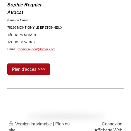
Sophie Regnier
Avocat
6 rue du Canal
78180 MONTIGNY LE BRETONNEUX
Tél. : 01 30 51 52 01
Tél. : 01 30 57 76 65
Email :
regnier.avocat@gmail.com
Plan d'accès >>>
Version imprimable
|
Plan du
Connexion
site
Affichage Web